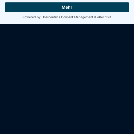
In den Rezepten stöbern
KONTAKT
Fischhandel Tidili
Sonnenhof 2
45889 Gelsenkirchen
HIER FINDEN SIE UNS!
Wochenmärkte in Gelsenkirchen
Wochenmärkte in Bochum
Wochenmärkte in Essen
zu unseren Märkten
NEWSLETTER
Keine tollen Angebote & Rezepte mehr verpassten!