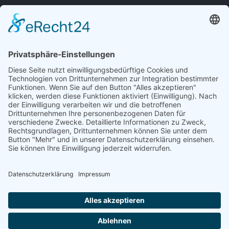
Hauptsaison:
September bis Februar
Größe:
Bis zu 10 bis 15 cm
Nährstoffe:
Magnesium
Vitamin D
Vitamin A