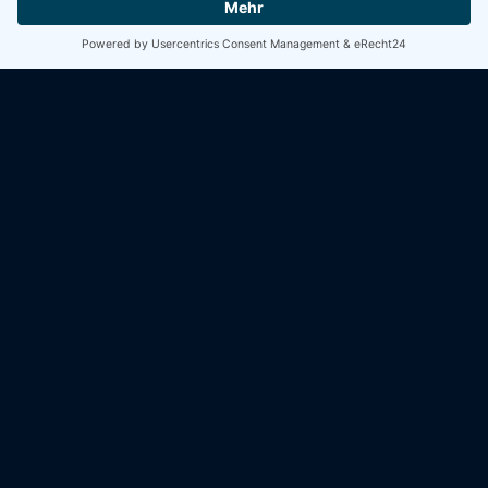
mit einer Auswahl an Dips und Saucen servieren. Dieses
Gericht bringt den Geschmack des Meeres direkt auf
REZEPT ANSEHEN
VORSPEISE
Sardinen – Rillettes
Sardinen – Rillettes werden – wie alle Rillettes –
grundsätzlich mit Sahne,Crème fraîche oder Frischkäse
zubereitet – Darauf verzichten wir! Zutatenliste