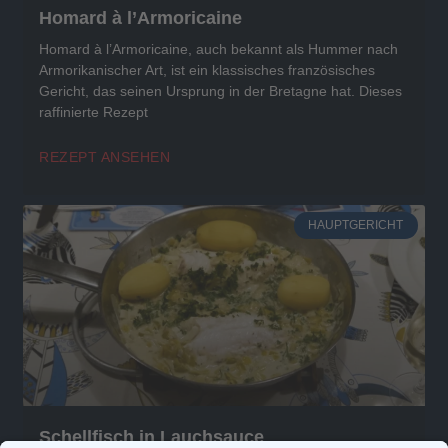
Homard à l’Armoricaine
Homard à l’Armoricaine, auch bekannt als Hummer nach
Armorikanischer Art, ist ein klassisches französisches
Gericht, das seinen Ursprung in der Bretagne hat. Dieses
raffinierte Rezept
REZEPT ANSEHEN
HAUPTGERICHT
Schellfisch in Lauchsauce