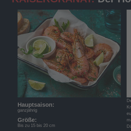
De
Ze
Hauptsaison:
Kr
si
ganzjährig
eu
ve
Größe:
ma
so
Bis zu 15 bis 20 cm
Dä
hi