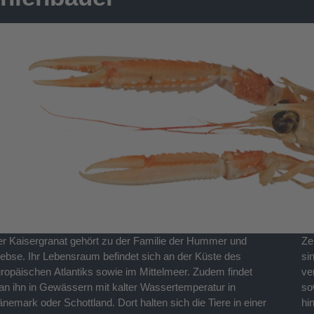
r Kaisergranat gehört zu der Familie der Hummer und
ntimeter lang werden. Höhlen, die selber gebaut worden
ebse. Ihr Lebensraum befindet sich an der Küste des
nd, dienen als Ort, den der Kaisergranat nur äußerst selten
ropäischen Atlantiks sowie im Mittelmeer. Zudem findet
rlässt. Lediglich einmal am Tag für die Suche nach Futter
n ihn in Gewässern mit kalter Wassertemperatur in
wie zur Fortpflanzung verlassen sie ihre Höhle. Darüber
nemark oder Schottland. Dort halten sich die Tiere in einer
naus gilt der Kaisergranat als kommerziell wichtigster Krebs