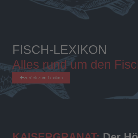
FISCH-LEXIKON
Alles rund um den Fisc
zurück zum Lexikon
KAISERGRANAT:
Der Hö