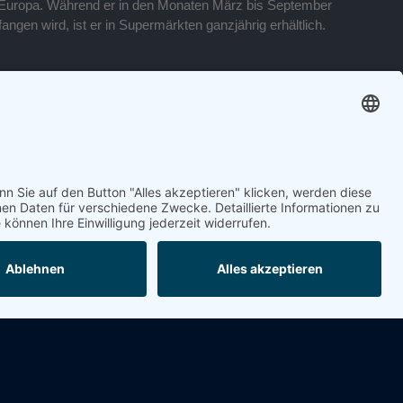
fangen wird, ist er in Supermärkten ganzjährig erhältlich.
zubereiten. Es wird empfohlen, das Krustentier in Öl oder
mbination mit Salat, Pasta oder Reis gegessen werden. Als
rktet. Dennoch kann frische Ware bei Fischern in Dänemark
. Sowohl Vitamin E, als auch Vitamin A und B12 finden sich