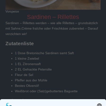
Vorspeise
Sardinen – Rillettes
Sardinen – Rillettes werden – wie alle Rillettes – grundsätzlich
mit Sahne,Crème fraîche oder Frischkäse zubereitet – Darauf
verzichten wir!
Zutatenliste
1 Dose Bretonische Sardinen samt Saft
1 kleine Zwiebel
1 EL Zitronensaft
2 EL Gehackte Petersilie
Fleur de Sel
Pfeffer aus der Mühle
Bestes Olivenöl!
Weißbrot oder (Salz)gebuttertes Baguette
Zubereitung