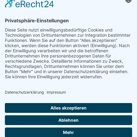
Eine Dose bretonische Sardinen samt Saft auf einem
Teller mit der Gabel grob zerdrücken. 1 kleine Zwiebel in
feine Halbscheiben schneiden und zu den Sardinen
geben. 1 EL Zitronensaft, 2 EL gehackte Petersilie, Fleur
de Sel, Pfeffer aus der Mühle und einen Schuss bestes
Olivenöl hinzufügen, alles gut vermischen und auf ge-
(Salz)butterten Baguette - (oder anderen Weißbrot - )
Scheiben servieren.
Guten Appetit!
KONTAKT
Fischhandel Tidili
Sonnenhof 2
45889 Gelsenkirchen