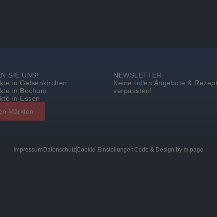
N SIE UNS!
NEWSLETTER
te in Gelsenkirchen
Keine tollen Angebote & Rezep
te in Bochum
verpassten!
te in Essen
en Märkten
Impressum
Datenschutz
Cookie-Einstellungen
Code & Design by m.page